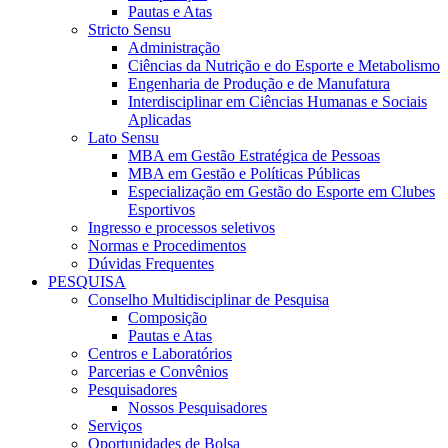
Pautas e Atas
Stricto Sensu
Administração
Ciências da Nutrição e do Esporte e Metabolismo
Engenharia de Produção e de Manufatura
Interdisciplinar em Ciências Humanas e Sociais
Aplicadas
Lato Sensu
MBA em Gestão Estratégica de Pessoas
MBA em Gestão e Políticas Públicas
Especialização em Gestão do Esporte em Clubes
Esportivos
Ingresso e processos seletivos
Normas e Procedimentos
Dúvidas Frequentes
PESQUISA
Conselho Multidisciplinar de Pesquisa
Composição
Pautas e Atas
Centros e Laboratórios
Parcerias e Convênios
Pesquisadores
Nossos Pesquisadores
Serviços
Oportunidades de Bolsa