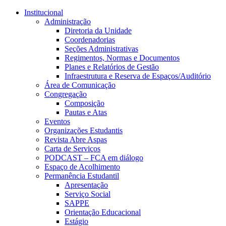
Conteúdo principal
Menu principal
Rodapé
Institucional
Administração
Diretoria da Unidade
Coordenadorias
Seções Administrativas
Regimentos, Normas e Documentos
Planes e Relatórios de Gestão
Infraestrutura e Reserva de Espaços/Auditório
Área de Comunicação
Congregação
Composição
Pautas e Atas
Eventos
Organizações Estudantis
Revista Abre Aspas
Carta de Serviços
PODCAST – FCA em diálogo
Espaço de Acolhimento
Permanência Estudantil
Apresentação
Serviço Social
SAPPE
Orientação Educacional
Estágio