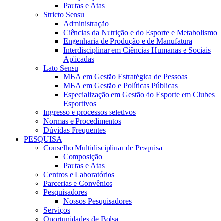
Pautas e Atas
Stricto Sensu
Administração
Ciências da Nutrição e do Esporte e Metabolismo
Engenharia de Produção e de Manufatura
Interdisciplinar em Ciências Humanas e Sociais
Aplicadas
Lato Sensu
MBA em Gestão Estratégica de Pessoas
MBA em Gestão e Políticas Públicas
Especialização em Gestão do Esporte em Clubes
Esportivos
Ingresso e processos seletivos
Normas e Procedimentos
Dúvidas Frequentes
PESQUISA
Conselho Multidisciplinar de Pesquisa
Composição
Pautas e Atas
Centros e Laboratórios
Parcerias e Convênios
Pesquisadores
Nossos Pesquisadores
Serviços
Oportunidades de Bolsa