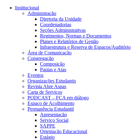
Conteúdo principal
Menu principal
Rodapé
Institucional
Administração
Diretoria da Unidade
Coordenadorias
Seções Administrativas
Regimentos, Normas e Documentos
Planes e Relatórios de Gestão
Infraestrutura e Reserva de Espaços/Auditório
Área de Comunicação
Congregação
Composição
Pautas e Atas
Eventos
Organizações Estudantis
Revista Abre Aspas
Carta de Serviços
PODCAST – FCA em diálogo
Espaço de Acolhimento
Permanência Estudantil
Apresentação
Serviço Social
SAPPE
Orientação Educacional
Estágio