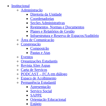
Conteúdo principal
Menu principal
Rodapé
Institucional
Administração
Diretoria da Unidade
Coordenadorias
Seções Administrativas
Regimentos, Normas e Documentos
Planes e Relatórios de Gestão
Infraestrutura e Reserva de Espaços/Auditório
Área de Comunicação
Congregação
Composição
Pautas e Atas
Eventos
Organizações Estudantis
Revista Abre Aspas
Carta de Serviços
PODCAST – FCA em diálogo
Espaço de Acolhimento
Permanência Estudantil
Apresentação
Serviço Social
SAPPE
Orientação Educacional
Estágio