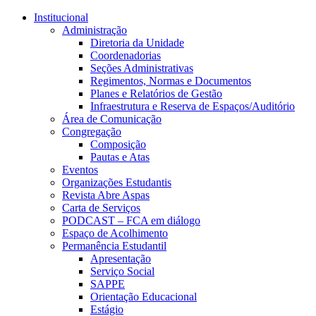
Conteúdo principal
Menu principal
Rodapé
Institucional
Administração
Diretoria da Unidade
Coordenadorias
Seções Administrativas
Regimentos, Normas e Documentos
Planes e Relatórios de Gestão
Infraestrutura e Reserva de Espaços/Auditório
Área de Comunicação
Congregação
Composição
Pautas e Atas
Eventos
Organizações Estudantis
Revista Abre Aspas
Carta de Serviços
PODCAST – FCA em diálogo
Espaço de Acolhimento
Permanência Estudantil
Apresentação
Serviço Social
SAPPE
Orientação Educacional
Estágio