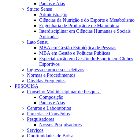
Pautas e Atas
Stricto Sensu
Administração
Ciências da Nutrição e do Esporte e Metabolismo
Engenharia de Produção e de Manufatura
Interdisciplinar em Ciências Humanas e Sociais
Aplicadas
Lato Sensu
MBA em Gestão Estratégica de Pessoas
MBA em Gestão e Políticas Públicas
Especialização em Gestão do Esporte em Clubes
Esportivos
Ingresso e processos seletivos
Normas e Procedimentos
Dúvidas Frequentes
PESQUISA
Conselho Multidisciplinar de Pesquisa
Composição
Pautas e Atas
Centros e Laboratórios
Parcerias e Convênios
Pesquisadores
Nossos Pesquisadores
Serviços
Oportunidades de Bolsa