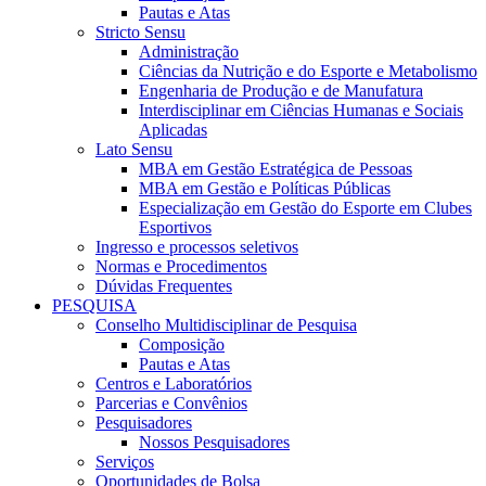
Pautas e Atas
Stricto Sensu
Administração
Ciências da Nutrição e do Esporte e Metabolismo
Engenharia de Produção e de Manufatura
Interdisciplinar em Ciências Humanas e Sociais
Aplicadas
Lato Sensu
MBA em Gestão Estratégica de Pessoas
MBA em Gestão e Políticas Públicas
Especialização em Gestão do Esporte em Clubes
Esportivos
Ingresso e processos seletivos
Normas e Procedimentos
Dúvidas Frequentes
PESQUISA
Conselho Multidisciplinar de Pesquisa
Composição
Pautas e Atas
Centros e Laboratórios
Parcerias e Convênios
Pesquisadores
Nossos Pesquisadores
Serviços
Oportunidades de Bolsa