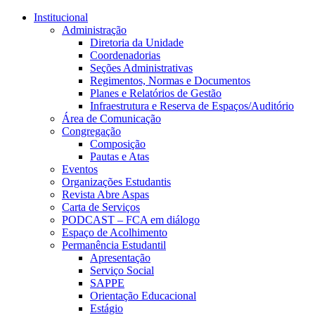
Conteúdo principal
Menu principal
Rodapé
Institucional
Administração
Diretoria da Unidade
Coordenadorias
Seções Administrativas
Regimentos, Normas e Documentos
Planes e Relatórios de Gestão
Infraestrutura e Reserva de Espaços/Auditório
Área de Comunicação
Congregação
Composição
Pautas e Atas
Eventos
Organizações Estudantis
Revista Abre Aspas
Carta de Serviços
PODCAST – FCA em diálogo
Espaço de Acolhimento
Permanência Estudantil
Apresentação
Serviço Social
SAPPE
Orientação Educacional
Estágio