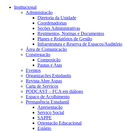
Conteúdo principal
Menu principal
Rodapé
Institucional
Administração
Diretoria da Unidade
Coordenadorias
Seções Administrativas
Regimentos, Normas e Documentos
Planes e Relatórios de Gestão
Infraestrutura e Reserva de Espaços/Auditório
Área de Comunicação
Congregação
Composição
Pautas e Atas
Eventos
Organizações Estudantis
Revista Abre Aspas
Carta de Serviços
PODCAST – FCA em diálogo
Espaço de Acolhimento
Permanência Estudantil
Apresentação
Serviço Social
SAPPE
Orientação Educacional
Estágio