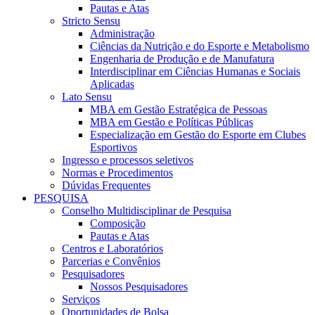
Pautas e Atas
Stricto Sensu
Administração
Ciências da Nutrição e do Esporte e Metabolismo
Engenharia de Produção e de Manufatura
Interdisciplinar em Ciências Humanas e Sociais
Aplicadas
Lato Sensu
MBA em Gestão Estratégica de Pessoas
MBA em Gestão e Políticas Públicas
Especialização em Gestão do Esporte em Clubes
Esportivos
Ingresso e processos seletivos
Normas e Procedimentos
Dúvidas Frequentes
PESQUISA
Conselho Multidisciplinar de Pesquisa
Composição
Pautas e Atas
Centros e Laboratórios
Parcerias e Convênios
Pesquisadores
Nossos Pesquisadores
Serviços
Oportunidades de Bolsa