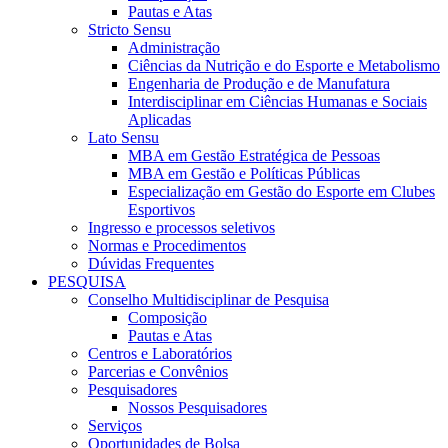
Pautas e Atas
Stricto Sensu
Administração
Ciências da Nutrição e do Esporte e Metabolismo
Engenharia de Produção e de Manufatura
Interdisciplinar em Ciências Humanas e Sociais
Aplicadas
Lato Sensu
MBA em Gestão Estratégica de Pessoas
MBA em Gestão e Políticas Públicas
Especialização em Gestão do Esporte em Clubes
Esportivos
Ingresso e processos seletivos
Normas e Procedimentos
Dúvidas Frequentes
PESQUISA
Conselho Multidisciplinar de Pesquisa
Composição
Pautas e Atas
Centros e Laboratórios
Parcerias e Convênios
Pesquisadores
Nossos Pesquisadores
Serviços
Oportunidades de Bolsa