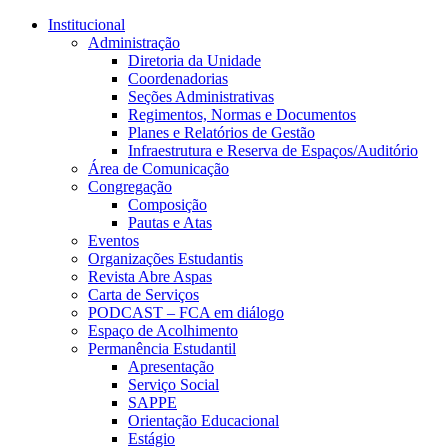
Conteúdo principal
Menu principal
Rodapé
Institucional
Administração
Diretoria da Unidade
Coordenadorias
Seções Administrativas
Regimentos, Normas e Documentos
Planes e Relatórios de Gestão
Infraestrutura e Reserva de Espaços/Auditório
Área de Comunicação
Congregação
Composição
Pautas e Atas
Eventos
Organizações Estudantis
Revista Abre Aspas
Carta de Serviços
PODCAST – FCA em diálogo
Espaço de Acolhimento
Permanência Estudantil
Apresentação
Serviço Social
SAPPE
Orientação Educacional
Estágio