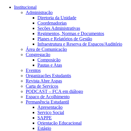
Conteúdo principal
Menu principal
Rodapé
Institucional
Administração
Diretoria da Unidade
Coordenadorias
Seções Administrativas
Regimentos, Normas e Documentos
Planes e Relatórios de Gestão
Infraestrutura e Reserva de Espaços/Auditório
Área de Comunicação
Congregação
Composição
Pautas e Atas
Eventos
Organizações Estudantis
Revista Abre Aspas
Carta de Serviços
PODCAST – FCA em diálogo
Espaço de Acolhimento
Permanência Estudantil
Apresentação
Serviço Social
SAPPE
Orientação Educacional
Estágio