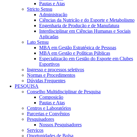
Pautas e Atas
Stricto Sensu
Administração
Ciências da Nutrição e do Esporte e Metabolismo
Engenharia de Produção e de Manufatura
Interdisciplinar em Ciências Humanas e Sociais
Aplicadas
Lato Sensu
MBA em Gestão Estratégica de Pessoas
MBA em Gestão e Políticas Públicas
Especialização em Gestão do Esporte em Clubes
Esportivos
Ingresso e processos seletivos
Normas e Procedimentos
Dúvidas Frequentes
PESQUISA
Conselho Multidisciplinar de Pesquisa
Composição
Pautas e Atas
Centros e Laboratórios
Parcerias e Convênios
Pesquisadores
Nossos Pesquisadores
Serviços
Oportunidades de Bolsa