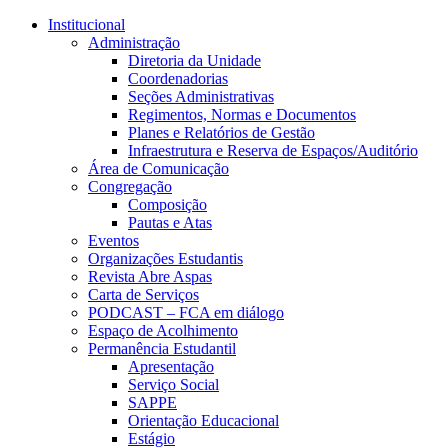
Conteúdo principal
Menu principal
Rodapé
Institucional
Administração
Diretoria da Unidade
Coordenadorias
Seções Administrativas
Regimentos, Normas e Documentos
Planes e Relatórios de Gestão
Infraestrutura e Reserva de Espaços/Auditório
Área de Comunicação
Congregação
Composição
Pautas e Atas
Eventos
Organizações Estudantis
Revista Abre Aspas
Carta de Serviços
PODCAST – FCA em diálogo
Espaço de Acolhimento
Permanência Estudantil
Apresentação
Serviço Social
SAPPE
Orientação Educacional
Estágio