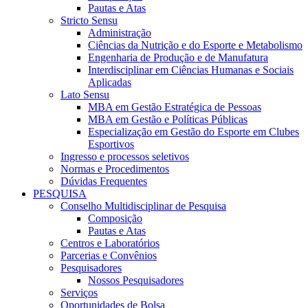
Pautas e Atas
Stricto Sensu
Administração
Ciências da Nutrição e do Esporte e Metabolismo
Engenharia de Produção e de Manufatura
Interdisciplinar em Ciências Humanas e Sociais
Aplicadas
Lato Sensu
MBA em Gestão Estratégica de Pessoas
MBA em Gestão e Políticas Públicas
Especialização em Gestão do Esporte em Clubes
Esportivos
Ingresso e processos seletivos
Normas e Procedimentos
Dúvidas Frequentes
PESQUISA
Conselho Multidisciplinar de Pesquisa
Composição
Pautas e Atas
Centros e Laboratórios
Parcerias e Convênios
Pesquisadores
Nossos Pesquisadores
Serviços
Oportunidades de Bolsa