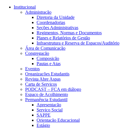
Conteúdo principal
Menu principal
Rodapé
Institucional
Administração
Diretoria da Unidade
Coordenadorias
Seções Administrativas
Regimentos, Normas e Documentos
Planes e Relatórios de Gestão
Infraestrutura e Reserva de Espaços/Auditório
Área de Comunicação
Congregação
Composição
Pautas e Atas
Eventos
Organizações Estudantis
Revista Abre Aspas
Carta de Serviços
PODCAST – FCA em diálogo
Espaço de Acolhimento
Permanência Estudantil
Apresentação
Serviço Social
SAPPE
Orientação Educacional
Estágio