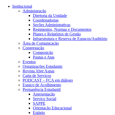
Conteúdo principal
Menu principal
Rodapé
Institucional
Administração
Diretoria da Unidade
Coordenadorias
Seções Administrativas
Regimentos, Normas e Documentos
Planes e Relatórios de Gestão
Infraestrutura e Reserva de Espaços/Auditório
Área de Comunicação
Congregação
Composição
Pautas e Atas
Eventos
Organizações Estudantis
Revista Abre Aspas
Carta de Serviços
PODCAST – FCA em diálogo
Espaço de Acolhimento
Permanência Estudantil
Apresentação
Serviço Social
SAPPE
Orientação Educacional
Estágio