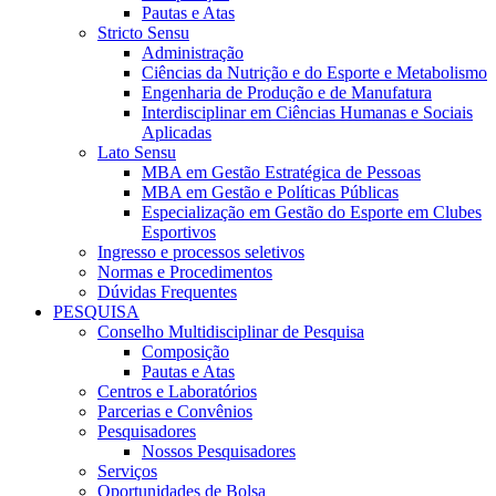
Pautas e Atas
Stricto Sensu
Administração
Ciências da Nutrição e do Esporte e Metabolismo
Engenharia de Produção e de Manufatura
Interdisciplinar em Ciências Humanas e Sociais
Aplicadas
Lato Sensu
MBA em Gestão Estratégica de Pessoas
MBA em Gestão e Políticas Públicas
Especialização em Gestão do Esporte em Clubes
Esportivos
Ingresso e processos seletivos
Normas e Procedimentos
Dúvidas Frequentes
PESQUISA
Conselho Multidisciplinar de Pesquisa
Composição
Pautas e Atas
Centros e Laboratórios
Parcerias e Convênios
Pesquisadores
Nossos Pesquisadores
Serviços
Oportunidades de Bolsa