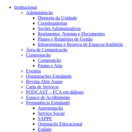
Conteúdo principal
Menu principal
Rodapé
Institucional
Administração
Diretoria da Unidade
Coordenadorias
Seções Administrativas
Regimentos, Normas e Documentos
Planes e Relatórios de Gestão
Infraestrutura e Reserva de Espaços/Auditório
Área de Comunicação
Congregação
Composição
Pautas e Atas
Eventos
Organizações Estudantis
Revista Abre Aspas
Carta de Serviços
PODCAST – FCA em diálogo
Espaço de Acolhimento
Permanência Estudantil
Apresentação
Serviço Social
SAPPE
Orientação Educacional
Estágio