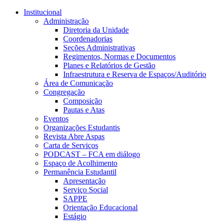
Conteúdo principal
Menu principal
Rodapé
Institucional
Administração
Diretoria da Unidade
Coordenadorias
Seções Administrativas
Regimentos, Normas e Documentos
Planes e Relatórios de Gestão
Infraestrutura e Reserva de Espaços/Auditório
Área de Comunicação
Congregação
Composição
Pautas e Atas
Eventos
Organizações Estudantis
Revista Abre Aspas
Carta de Serviços
PODCAST – FCA em diálogo
Espaço de Acolhimento
Permanência Estudantil
Apresentação
Serviço Social
SAPPE
Orientação Educacional
Estágio