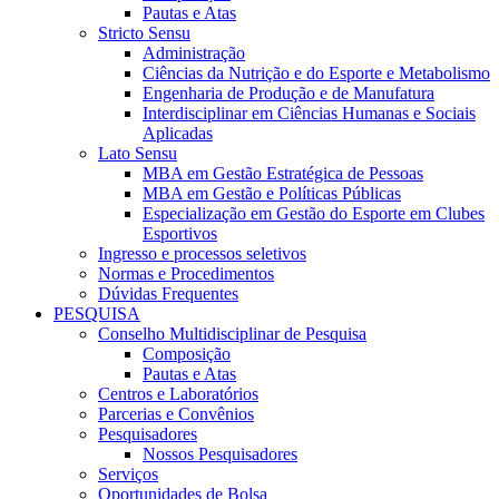
Pautas e Atas
Stricto Sensu
Administração
Ciências da Nutrição e do Esporte e Metabolismo
Engenharia de Produção e de Manufatura
Interdisciplinar em Ciências Humanas e Sociais
Aplicadas
Lato Sensu
MBA em Gestão Estratégica de Pessoas
MBA em Gestão e Políticas Públicas
Especialização em Gestão do Esporte em Clubes
Esportivos
Ingresso e processos seletivos
Normas e Procedimentos
Dúvidas Frequentes
PESQUISA
Conselho Multidisciplinar de Pesquisa
Composição
Pautas e Atas
Centros e Laboratórios
Parcerias e Convênios
Pesquisadores
Nossos Pesquisadores
Serviços
Oportunidades de Bolsa