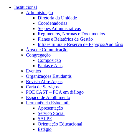
Conteúdo principal
Menu principal
Rodapé
Institucional
Administração
Diretoria da Unidade
Coordenadorias
Seções Administrativas
Regimentos, Normas e Documentos
Planes e Relatórios de Gestão
Infraestrutura e Reserva de Espaços/Auditório
Área de Comunicação
Congregação
Composição
Pautas e Atas
Eventos
Organizações Estudantis
Revista Abre Aspas
Carta de Serviços
PODCAST – FCA em diálogo
Espaço de Acolhimento
Permanência Estudantil
Apresentação
Serviço Social
SAPPE
Orientação Educacional
Estágio