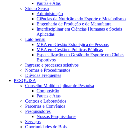
Pautas e Atas
Stricto Sensu
Administração
Ciências da Nutrição e do Esporte e Metabolismo
Engenharia de Produção e de Manufatura
Interdisciplinar em Ciências Humanas e Sociais
Aplicadas
Lato Sensu
MBA em Gestão Estratégica de Pessoas
MBA em Gestão e Políticas Públicas
Especialização em Gestão do Esporte em Clubes
Esportivos
Ingresso e processos seletivos
Normas e Procedimentos
Dúvidas Frequentes
PESQUISA
Conselho Multidisciplinar de Pesquisa
Composição
Pautas e Atas
Centros e Laboratórios
Parcerias e Convênios
Pesquisadores
Nossos Pesquisadores
Serviços
Oportunidades de Bolsa