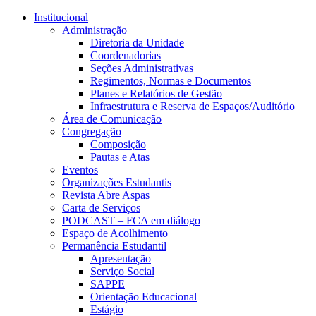
Conteúdo principal
Menu principal
Rodapé
Institucional
Administração
Diretoria da Unidade
Coordenadorias
Seções Administrativas
Regimentos, Normas e Documentos
Planes e Relatórios de Gestão
Infraestrutura e Reserva de Espaços/Auditório
Área de Comunicação
Congregação
Composição
Pautas e Atas
Eventos
Organizações Estudantis
Revista Abre Aspas
Carta de Serviços
PODCAST – FCA em diálogo
Espaço de Acolhimento
Permanência Estudantil
Apresentação
Serviço Social
SAPPE
Orientação Educacional
Estágio