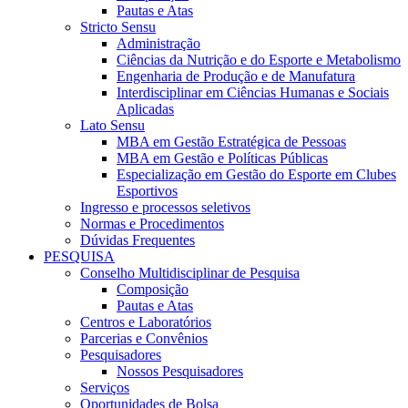
Pautas e Atas
Stricto Sensu
Administração
Ciências da Nutrição e do Esporte e Metabolismo
Engenharia de Produção e de Manufatura
Interdisciplinar em Ciências Humanas e Sociais
Aplicadas
Lato Sensu
MBA em Gestão Estratégica de Pessoas
MBA em Gestão e Políticas Públicas
Especialização em Gestão do Esporte em Clubes
Esportivos
Ingresso e processos seletivos
Normas e Procedimentos
Dúvidas Frequentes
PESQUISA
Conselho Multidisciplinar de Pesquisa
Composição
Pautas e Atas
Centros e Laboratórios
Parcerias e Convênios
Pesquisadores
Nossos Pesquisadores
Serviços
Oportunidades de Bolsa