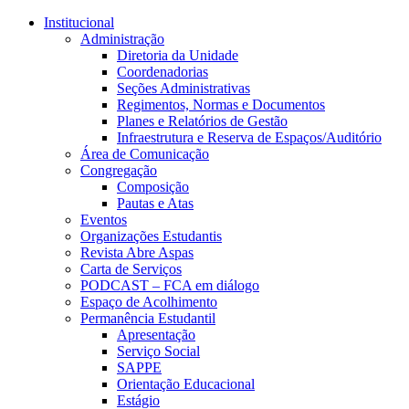
Conteúdo principal
Menu principal
Rodapé
Institucional
Administração
Diretoria da Unidade
Coordenadorias
Seções Administrativas
Regimentos, Normas e Documentos
Planes e Relatórios de Gestão
Infraestrutura e Reserva de Espaços/Auditório
Área de Comunicação
Congregação
Composição
Pautas e Atas
Eventos
Organizações Estudantis
Revista Abre Aspas
Carta de Serviços
PODCAST – FCA em diálogo
Espaço de Acolhimento
Permanência Estudantil
Apresentação
Serviço Social
SAPPE
Orientação Educacional
Estágio