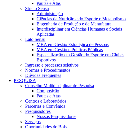
Pautas e Atas
Stricto Sensu
Administração
Ciências da Nutrição e do Esporte e Metabolismo
Engenharia de Produção e de Manufatura
Interdisciplinar em Ciências Humanas e Sociais
Aplicadas
Lato Sensu
MBA em Gestão Estratégica de Pessoas
MBA em Gestão e Políticas Públicas
Especialização em Gestão do Esporte em Clubes
Esportivos
Ingresso e processos seletivos
Normas e Procedimentos
Dúvidas Frequentes
PESQUISA
Conselho Multidisciplinar de Pesquisa
Composição
Pautas e Atas
Centros e Laboratórios
Parcerias e Convênios
Pesquisadores
Nossos Pesquisadores
Serviços
Oportunidades de Bolsa