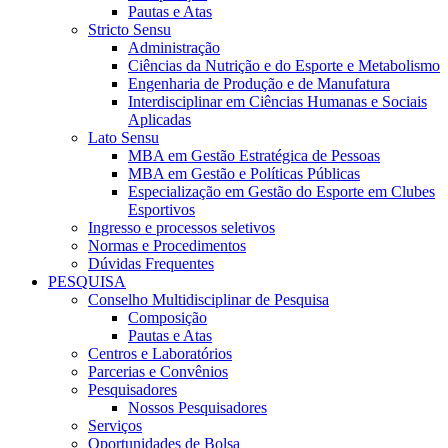
Pautas e Atas
Stricto Sensu
Administração
Ciências da Nutrição e do Esporte e Metabolismo
Engenharia de Produção e de Manufatura
Interdisciplinar em Ciências Humanas e Sociais
Aplicadas
Lato Sensu
MBA em Gestão Estratégica de Pessoas
MBA em Gestão e Políticas Públicas
Especialização em Gestão do Esporte em Clubes
Esportivos
Ingresso e processos seletivos
Normas e Procedimentos
Dúvidas Frequentes
PESQUISA
Conselho Multidisciplinar de Pesquisa
Composição
Pautas e Atas
Centros e Laboratórios
Parcerias e Convênios
Pesquisadores
Nossos Pesquisadores
Serviços
Oportunidades de Bolsa