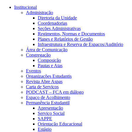
Conteúdo principal
Menu principal
Rodapé
Institucional
Administração
Diretoria da Unidade
Coordenadorias
Seções Administrativas
Regimentos, Normas e Documentos
Planes e Relatórios de Gestão
Infraestrutura e Reserva de Espaços/Auditório
Área de Comunicação
Congregação
Composição
Pautas e Atas
Eventos
Organizações Estudantis
Revista Abre Aspas
Carta de Serviços
PODCAST – FCA em diálogo
Espaço de Acolhimento
Permanência Estudantil
Apresentação
Serviço Social
SAPPE
Orientação Educacional
Estágio