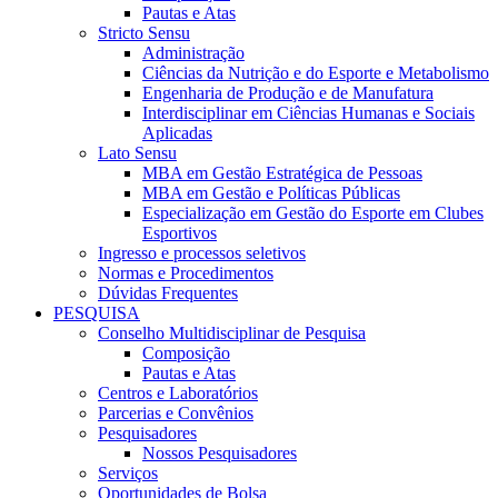
Pautas e Atas
Stricto Sensu
Administração
Ciências da Nutrição e do Esporte e Metabolismo
Engenharia de Produção e de Manufatura
Interdisciplinar em Ciências Humanas e Sociais
Aplicadas
Lato Sensu
MBA em Gestão Estratégica de Pessoas
MBA em Gestão e Políticas Públicas
Especialização em Gestão do Esporte em Clubes
Esportivos
Ingresso e processos seletivos
Normas e Procedimentos
Dúvidas Frequentes
PESQUISA
Conselho Multidisciplinar de Pesquisa
Composição
Pautas e Atas
Centros e Laboratórios
Parcerias e Convênios
Pesquisadores
Nossos Pesquisadores
Serviços
Oportunidades de Bolsa