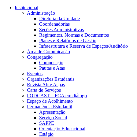
Conteúdo principal
Menu principal
Rodapé
Institucional
Administração
Diretoria da Unidade
Coordenadorias
Seções Administrativas
Regimentos, Normas e Documentos
Planes e Relatórios de Gestão
Infraestrutura e Reserva de Espaços/Auditório
Área de Comunicação
Congregação
Composição
Pautas e Atas
Eventos
Organizações Estudantis
Revista Abre Aspas
Carta de Serviços
PODCAST – FCA em diálogo
Espaço de Acolhimento
Permanência Estudantil
Apresentação
Serviço Social
SAPPE
Orientação Educacional
Estágio