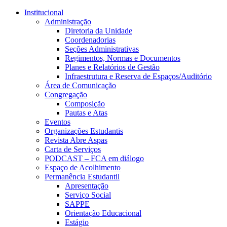
Conteúdo principal
Menu principal
Rodapé
Institucional
Administração
Diretoria da Unidade
Coordenadorias
Seções Administrativas
Regimentos, Normas e Documentos
Planes e Relatórios de Gestão
Infraestrutura e Reserva de Espaços/Auditório
Área de Comunicação
Congregação
Composição
Pautas e Atas
Eventos
Organizações Estudantis
Revista Abre Aspas
Carta de Serviços
PODCAST – FCA em diálogo
Espaço de Acolhimento
Permanência Estudantil
Apresentação
Serviço Social
SAPPE
Orientação Educacional
Estágio