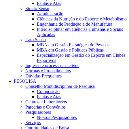
Pautas e Atas
Stricto Sensu
Administração
Ciências da Nutrição e do Esporte e Metabolismo
Engenharia de Produção e de Manufatura
Interdisciplinar em Ciências Humanas e Sociais
Aplicadas
Lato Sensu
MBA em Gestão Estratégica de Pessoas
MBA em Gestão e Políticas Públicas
Especialização em Gestão do Esporte em Clubes
Esportivos
Ingresso e processos seletivos
Normas e Procedimentos
Dúvidas Frequentes
PESQUISA
Conselho Multidisciplinar de Pesquisa
Composição
Pautas e Atas
Centros e Laboratórios
Parcerias e Convênios
Pesquisadores
Nossos Pesquisadores
Serviços
Oportunidades de Bolsa