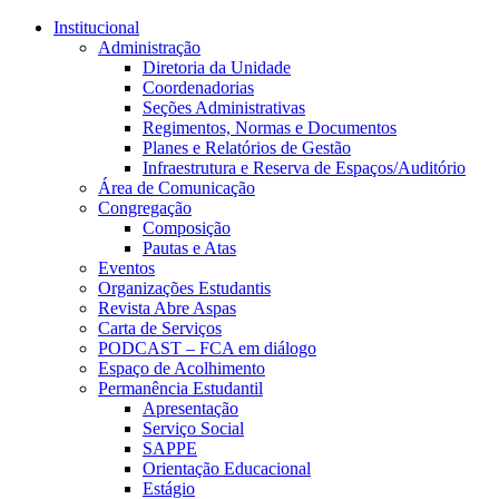
Conteúdo principal
Menu principal
Rodapé
Institucional
Administração
Diretoria da Unidade
Coordenadorias
Seções Administrativas
Regimentos, Normas e Documentos
Planes e Relatórios de Gestão
Infraestrutura e Reserva de Espaços/Auditório
Área de Comunicação
Congregação
Composição
Pautas e Atas
Eventos
Organizações Estudantis
Revista Abre Aspas
Carta de Serviços
PODCAST – FCA em diálogo
Espaço de Acolhimento
Permanência Estudantil
Apresentação
Serviço Social
SAPPE
Orientação Educacional
Estágio