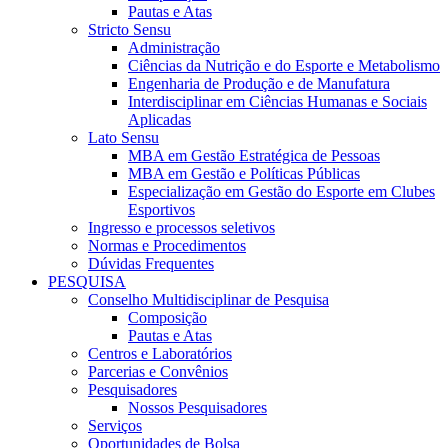
Pautas e Atas
Stricto Sensu
Administração
Ciências da Nutrição e do Esporte e Metabolismo
Engenharia de Produção e de Manufatura
Interdisciplinar em Ciências Humanas e Sociais
Aplicadas
Lato Sensu
MBA em Gestão Estratégica de Pessoas
MBA em Gestão e Políticas Públicas
Especialização em Gestão do Esporte em Clubes
Esportivos
Ingresso e processos seletivos
Normas e Procedimentos
Dúvidas Frequentes
PESQUISA
Conselho Multidisciplinar de Pesquisa
Composição
Pautas e Atas
Centros e Laboratórios
Parcerias e Convênios
Pesquisadores
Nossos Pesquisadores
Serviços
Oportunidades de Bolsa