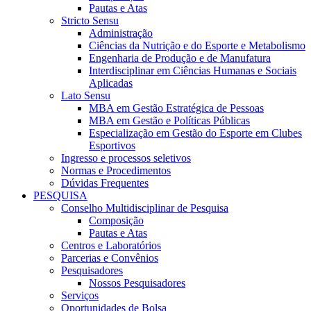
Pautas e Atas
Stricto Sensu
Administração
Ciências da Nutrição e do Esporte e Metabolismo
Engenharia de Produção e de Manufatura
Interdisciplinar em Ciências Humanas e Sociais
Aplicadas
Lato Sensu
MBA em Gestão Estratégica de Pessoas
MBA em Gestão e Políticas Públicas
Especialização em Gestão do Esporte em Clubes
Esportivos
Ingresso e processos seletivos
Normas e Procedimentos
Dúvidas Frequentes
PESQUISA
Conselho Multidisciplinar de Pesquisa
Composição
Pautas e Atas
Centros e Laboratórios
Parcerias e Convênios
Pesquisadores
Nossos Pesquisadores
Serviços
Oportunidades de Bolsa