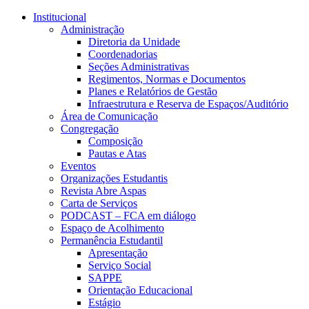
Conteúdo principal
Menu principal
Rodapé
Institucional
Administração
Diretoria da Unidade
Coordenadorias
Seções Administrativas
Regimentos, Normas e Documentos
Planes e Relatórios de Gestão
Infraestrutura e Reserva de Espaços/Auditório
Área de Comunicação
Congregação
Composição
Pautas e Atas
Eventos
Organizações Estudantis
Revista Abre Aspas
Carta de Serviços
PODCAST – FCA em diálogo
Espaço de Acolhimento
Permanência Estudantil
Apresentação
Serviço Social
SAPPE
Orientação Educacional
Estágio