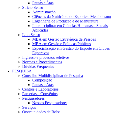
Pautas e Atas
Stricto Sensu
Administração
Ciências da Nutrição e do Esporte e Metabolismo
Engenharia de Produção e de Manufatura
Interdisciplinar em Ciências Humanas e Sociais
Aplicadas
Lato Sensu
MBA em Gestão Estratégica de Pessoas
MBA em Gestão e Políticas Públicas
Especialização em Gestão do Esporte em Clubes
Esportivos
Ingresso e processos seletivos
Normas e Procedimentos
Dúvidas Frequentes
PESQUISA
Conselho Multidisciplinar de Pesquisa
Composição
Pautas e Atas
Centros e Laboratórios
Parcerias e Convênios
Pesquisadores
Nossos Pesquisadores
Serviços
Oportunidades de Bolsa