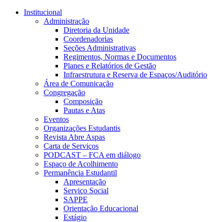
Conteúdo principal
Menu principal
Rodapé
Institucional
Administração
Diretoria da Unidade
Coordenadorias
Seções Administrativas
Regimentos, Normas e Documentos
Planes e Relatórios de Gestão
Infraestrutura e Reserva de Espaços/Auditório
Área de Comunicação
Congregação
Composição
Pautas e Atas
Eventos
Organizações Estudantis
Revista Abre Aspas
Carta de Serviços
PODCAST – FCA em diálogo
Espaço de Acolhimento
Permanência Estudantil
Apresentação
Serviço Social
SAPPE
Orientação Educacional
Estágio