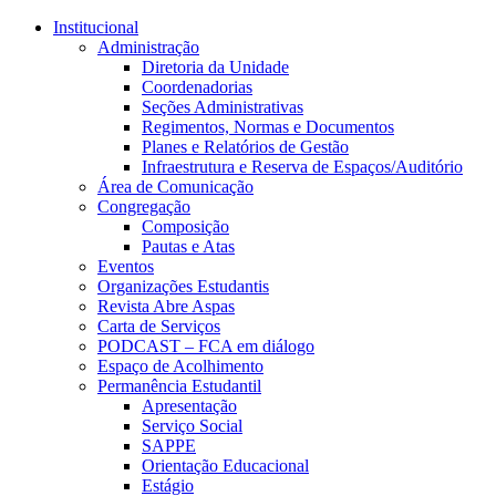
Conteúdo principal
Menu principal
Rodapé
Institucional
Administração
Diretoria da Unidade
Coordenadorias
Seções Administrativas
Regimentos, Normas e Documentos
Planes e Relatórios de Gestão
Infraestrutura e Reserva de Espaços/Auditório
Área de Comunicação
Congregação
Composição
Pautas e Atas
Eventos
Organizações Estudantis
Revista Abre Aspas
Carta de Serviços
PODCAST – FCA em diálogo
Espaço de Acolhimento
Permanência Estudantil
Apresentação
Serviço Social
SAPPE
Orientação Educacional
Estágio