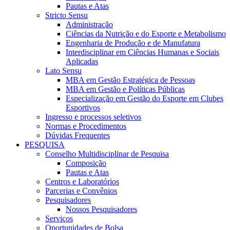
Pautas e Atas
Stricto Sensu
Administração
Ciências da Nutrição e do Esporte e Metabolismo
Engenharia de Produção e de Manufatura
Interdisciplinar em Ciências Humanas e Sociais
Aplicadas
Lato Sensu
MBA em Gestão Estratégica de Pessoas
MBA em Gestão e Políticas Públicas
Especialização em Gestão do Esporte em Clubes
Esportivos
Ingresso e processos seletivos
Normas e Procedimentos
Dúvidas Frequentes
PESQUISA
Conselho Multidisciplinar de Pesquisa
Composição
Pautas e Atas
Centros e Laboratórios
Parcerias e Convênios
Pesquisadores
Nossos Pesquisadores
Serviços
Oportunidades de Bolsa