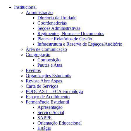
Conteúdo principal
Menu principal
Rodapé
Institucional
Administração
Diretoria da Unidade
Coordenadorias
Seções Administrativas
Regimentos, Normas e Documentos
Planes e Relatórios de Gestão
Infraestrutura e Reserva de Espaços/Auditório
Área de Comunicação
Congregação
Composição
Pautas e Atas
Eventos
Organizações Estudantis
Revista Abre Aspas
Carta de Serviços
PODCAST – FCA em diálogo
Espaço de Acolhimento
Permanência Estudantil
Apresentação
Serviço Social
SAPPE
Orientação Educacional
Estágio