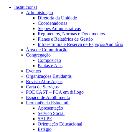
Conteúdo principal
Menu principal
Rodapé
Institucional
Administração
Diretoria da Unidade
Coordenadorias
Seções Administrativas
Regimentos, Normas e Documentos
Planes e Relatórios de Gestão
Infraestrutura e Reserva de Espaços/Auditório
Área de Comunicação
Congregação
Composição
Pautas e Atas
Eventos
Organizações Estudantis
Revista Abre Aspas
Carta de Serviços
PODCAST – FCA em diálogo
Espaço de Acolhimento
Permanência Estudantil
Apresentação
Serviço Social
SAPPE
Orientação Educacional
Estágio