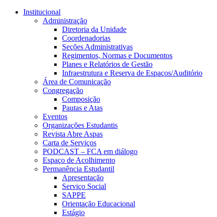
Conteúdo principal
Menu principal
Rodapé
Institucional
Administração
Diretoria da Unidade
Coordenadorias
Seções Administrativas
Regimentos, Normas e Documentos
Planes e Relatórios de Gestão
Infraestrutura e Reserva de Espaços/Auditório
Área de Comunicação
Congregação
Composição
Pautas e Atas
Eventos
Organizações Estudantis
Revista Abre Aspas
Carta de Serviços
PODCAST – FCA em diálogo
Espaço de Acolhimento
Permanência Estudantil
Apresentação
Serviço Social
SAPPE
Orientação Educacional
Estágio