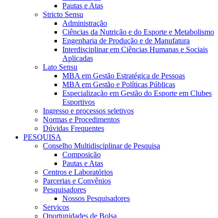
Pautas e Atas
Stricto Sensu
Administração
Ciências da Nutrição e do Esporte e Metabolismo
Engenharia de Produção e de Manufatura
Interdisciplinar em Ciências Humanas e Sociais
Aplicadas
Lato Sensu
MBA em Gestão Estratégica de Pessoas
MBA em Gestão e Políticas Públicas
Especialização em Gestão do Esporte em Clubes
Esportivos
Ingresso e processos seletivos
Normas e Procedimentos
Dúvidas Frequentes
PESQUISA
Conselho Multidisciplinar de Pesquisa
Composição
Pautas e Atas
Centros e Laboratórios
Parcerias e Convênios
Pesquisadores
Nossos Pesquisadores
Serviços
Oportunidades de Bolsa