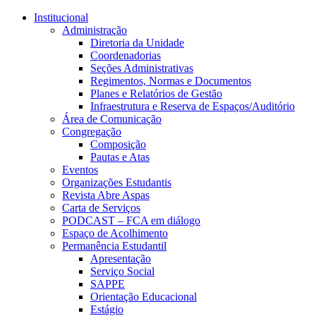
Conteúdo principal
Menu principal
Rodapé
Institucional
Administração
Diretoria da Unidade
Coordenadorias
Seções Administrativas
Regimentos, Normas e Documentos
Planes e Relatórios de Gestão
Infraestrutura e Reserva de Espaços/Auditório
Área de Comunicação
Congregação
Composição
Pautas e Atas
Eventos
Organizações Estudantis
Revista Abre Aspas
Carta de Serviços
PODCAST – FCA em diálogo
Espaço de Acolhimento
Permanência Estudantil
Apresentação
Serviço Social
SAPPE
Orientação Educacional
Estágio