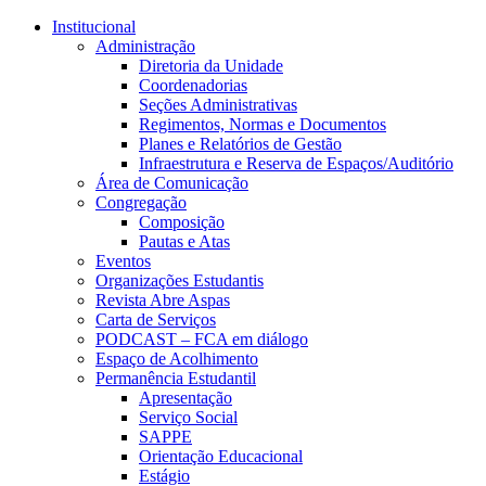
Conteúdo principal
Menu principal
Rodapé
Institucional
Administração
Diretoria da Unidade
Coordenadorias
Seções Administrativas
Regimentos, Normas e Documentos
Planes e Relatórios de Gestão
Infraestrutura e Reserva de Espaços/Auditório
Área de Comunicação
Congregação
Composição
Pautas e Atas
Eventos
Organizações Estudantis
Revista Abre Aspas
Carta de Serviços
PODCAST – FCA em diálogo
Espaço de Acolhimento
Permanência Estudantil
Apresentação
Serviço Social
SAPPE
Orientação Educacional
Estágio