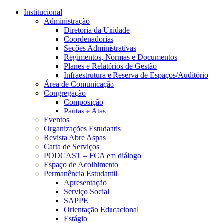
Conteúdo principal
Menu principal
Rodapé
Institucional
Administração
Diretoria da Unidade
Coordenadorias
Seções Administrativas
Regimentos, Normas e Documentos
Planes e Relatórios de Gestão
Infraestrutura e Reserva de Espaços/Auditório
Área de Comunicação
Congregação
Composição
Pautas e Atas
Eventos
Organizações Estudantis
Revista Abre Aspas
Carta de Serviços
PODCAST – FCA em diálogo
Espaço de Acolhimento
Permanência Estudantil
Apresentação
Serviço Social
SAPPE
Orientação Educacional
Estágio