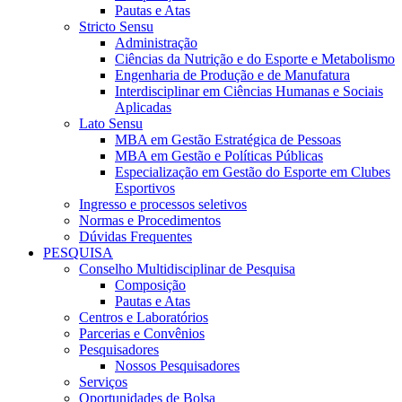
Pautas e Atas
Stricto Sensu
Administração
Ciências da Nutrição e do Esporte e Metabolismo
Engenharia de Produção e de Manufatura
Interdisciplinar em Ciências Humanas e Sociais
Aplicadas
Lato Sensu
MBA em Gestão Estratégica de Pessoas
MBA em Gestão e Políticas Públicas
Especialização em Gestão do Esporte em Clubes
Esportivos
Ingresso e processos seletivos
Normas e Procedimentos
Dúvidas Frequentes
PESQUISA
Conselho Multidisciplinar de Pesquisa
Composição
Pautas e Atas
Centros e Laboratórios
Parcerias e Convênios
Pesquisadores
Nossos Pesquisadores
Serviços
Oportunidades de Bolsa