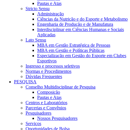
Pautas e Atas
Stricto Sensu
Administração
Ciências da Nutrição e do Esporte e Metabolismo
Engenharia de Produção e de Manufatura
Interdisciplinar em Ciências Humanas e Sociais
Aplicadas
Lato Sensu
MBA em Gestão Estratégica de Pessoas
MBA em Gestão e Políticas Públicas
Especialização em Gestão do Esporte em Clubes
Esportivos
Ingresso e processos seletivos
Normas e Procedimentos
Dúvidas Frequentes
PESQUISA
Conselho Multidisciplinar de Pesquisa
Composição
Pautas e Atas
Centros e Laboratórios
Parcerias e Convênios
Pesquisadores
Nossos Pesquisadores
Serviços
Oportunidades de Bolsa