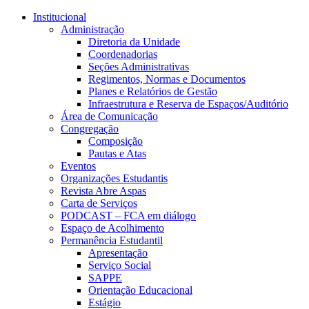
Conteúdo principal
Menu principal
Rodapé
Institucional
Administração
Diretoria da Unidade
Coordenadorias
Seções Administrativas
Regimentos, Normas e Documentos
Planes e Relatórios de Gestão
Infraestrutura e Reserva de Espaços/Auditório
Área de Comunicação
Congregação
Composição
Pautas e Atas
Eventos
Organizações Estudantis
Revista Abre Aspas
Carta de Serviços
PODCAST – FCA em diálogo
Espaço de Acolhimento
Permanência Estudantil
Apresentação
Serviço Social
SAPPE
Orientação Educacional
Estágio