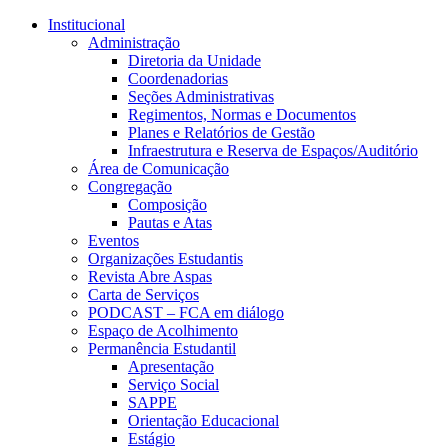
Conteúdo principal
Menu principal
Rodapé
Institucional
Administração
Diretoria da Unidade
Coordenadorias
Seções Administrativas
Regimentos, Normas e Documentos
Planes e Relatórios de Gestão
Infraestrutura e Reserva de Espaços/Auditório
Área de Comunicação
Congregação
Composição
Pautas e Atas
Eventos
Organizações Estudantis
Revista Abre Aspas
Carta de Serviços
PODCAST – FCA em diálogo
Espaço de Acolhimento
Permanência Estudantil
Apresentação
Serviço Social
SAPPE
Orientação Educacional
Estágio