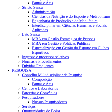
Pautas e Atas
Stricto Sensu
Administração
Ciências da Nutrição e do Esporte e Metabolismo
Engenharia de Produção e de Manufatura
Interdisciplinar em Ciências Humanas e Sociais
Aplicadas
Lato Sensu
MBA em Gestão Estratégica de Pessoas
MBA em Gestão e Políticas Públicas
Especialização em Gestão do Esporte em Clubes
Esportivos
Ingresso e processos seletivos
Normas e Procedimentos
Dúvidas Frequentes
PESQUISA
Conselho Multidisciplinar de Pesquisa
Composição
Pautas e Atas
Centros e Laboratórios
Parcerias e Convênios
Pesquisadores
Nossos Pesquisadores
Serviços
Oportunidades de Bolsa