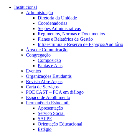
Página Inicial Faculdade de Ciê
Conteúdo principal
Menu principal
Rodapé
Institucional
Administração
Diretoria da Unidade
Coordenadorias
Seções Administrativas
Regimentos, Normas e Documentos
Planes e Relatórios de Gestão
Infraestrutura e Reserva de Espaços/Auditório
Área de Comunicação
Congregação
Composição
Pautas e Atas
Eventos
Organizações Estudantis
Revista Abre Aspas
Carta de Serviços
PODCAST – FCA em diálogo
Espaço de Acolhimento
Permanência Estudantil
Apresentação
Serviço Social
SAPPE
Orientação Educacional
Estágio