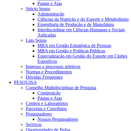
Pautas e Atas
Stricto Sensu
Administração
Ciências da Nutrição e do Esporte e Metabolismo
Engenharia de Produção e de Manufatura
Interdisciplinar em Ciências Humanas e Sociais
Aplicadas
Lato Sensu
MBA em Gestão Estratégica de Pessoas
MBA em Gestão e Políticas Públicas
Especialização em Gestão do Esporte em Clubes
Esportivos
Ingresso e processos seletivos
Normas e Procedimentos
Dúvidas Frequentes
PESQUISA
Conselho Multidisciplinar de Pesquisa
Composição
Pautas e Atas
Centros e Laboratórios
Parcerias e Convênios
Pesquisadores
Nossos Pesquisadores
Serviços
Oportunidades de Bolsa