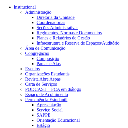
Conteúdo principal
Menu principal
Rodapé
Institucional
Administração
Diretoria da Unidade
Coordenadorias
Seções Administrativas
Regimentos, Normas e Documentos
Planes e Relatórios de Gestão
Infraestrutura e Reserva de Espaços/Auditório
Área de Comunicação
Congregação
Composição
Pautas e Atas
Eventos
Organizações Estudantis
Revista Abre Aspas
Carta de Serviços
PODCAST – FCA em diálogo
Espaço de Acolhimento
Permanência Estudantil
Apresentação
Serviço Social
SAPPE
Orientação Educacional
Estágio