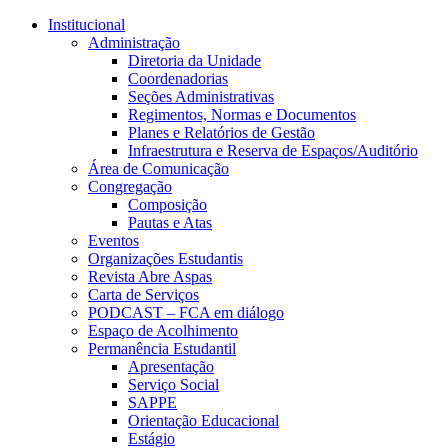
Conteúdo principal
Menu principal
Rodapé
Institucional
Administração
Diretoria da Unidade
Coordenadorias
Seções Administrativas
Regimentos, Normas e Documentos
Planes e Relatórios de Gestão
Infraestrutura e Reserva de Espaços/Auditório
Área de Comunicação
Congregação
Composição
Pautas e Atas
Eventos
Organizações Estudantis
Revista Abre Aspas
Carta de Serviços
PODCAST – FCA em diálogo
Espaço de Acolhimento
Permanência Estudantil
Apresentação
Serviço Social
SAPPE
Orientação Educacional
Estágio