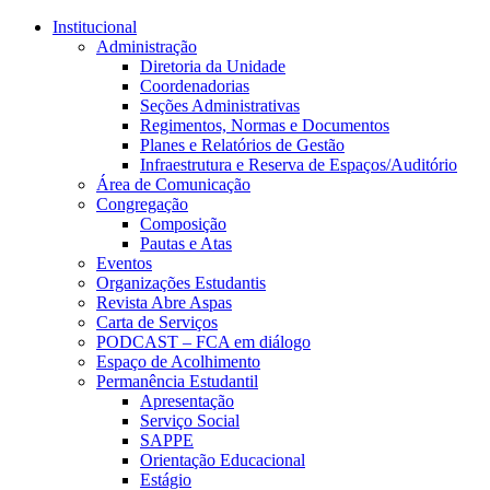
Conteúdo principal
Menu principal
Rodapé
Institucional
Administração
Diretoria da Unidade
Coordenadorias
Seções Administrativas
Regimentos, Normas e Documentos
Planes e Relatórios de Gestão
Infraestrutura e Reserva de Espaços/Auditório
Área de Comunicação
Congregação
Composição
Pautas e Atas
Eventos
Organizações Estudantis
Revista Abre Aspas
Carta de Serviços
PODCAST – FCA em diálogo
Espaço de Acolhimento
Permanência Estudantil
Apresentação
Serviço Social
SAPPE
Orientação Educacional
Estágio