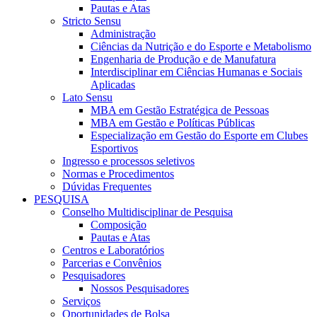
Pautas e Atas
Stricto Sensu
Administração
Ciências da Nutrição e do Esporte e Metabolismo
Engenharia de Produção e de Manufatura
Interdisciplinar em Ciências Humanas e Sociais
Aplicadas
Lato Sensu
MBA em Gestão Estratégica de Pessoas
MBA em Gestão e Políticas Públicas
Especialização em Gestão do Esporte em Clubes
Esportivos
Ingresso e processos seletivos
Normas e Procedimentos
Dúvidas Frequentes
PESQUISA
Conselho Multidisciplinar de Pesquisa
Composição
Pautas e Atas
Centros e Laboratórios
Parcerias e Convênios
Pesquisadores
Nossos Pesquisadores
Serviços
Oportunidades de Bolsa