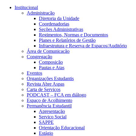
Conteúdo principal
Menu principal
Rodapé
Institucional
Administração
Diretoria da Unidade
Coordenadorias
Seções Administrativas
Regimentos, Normas e Documentos
Planes e Relatórios de Gestão
Infraestrutura e Reserva de Espaços/Auditório
Área de Comunicação
Congregação
Composição
Pautas e Atas
Eventos
Organizações Estudantis
Revista Abre Aspas
Carta de Serviços
PODCAST – FCA em diálogo
Espaço de Acolhimento
Permanência Estudantil
Apresentação
Serviço Social
SAPPE
Orientação Educacional
Estágio