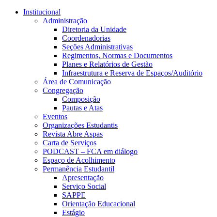
Conteúdo principal
Menu principal
Rodapé
Institucional
Administração
Diretoria da Unidade
Coordenadorias
Seções Administrativas
Regimentos, Normas e Documentos
Planes e Relatórios de Gestão
Infraestrutura e Reserva de Espaços/Auditório
Área de Comunicação
Congregação
Composição
Pautas e Atas
Eventos
Organizações Estudantis
Revista Abre Aspas
Carta de Serviços
PODCAST – FCA em diálogo
Espaço de Acolhimento
Permanência Estudantil
Apresentação
Serviço Social
SAPPE
Orientação Educacional
Estágio