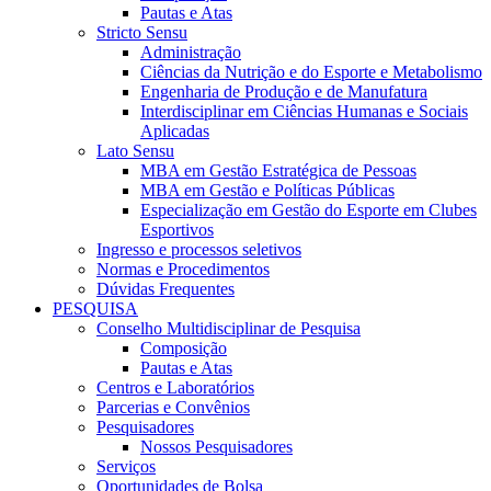
Pautas e Atas
Stricto Sensu
Administração
Ciências da Nutrição e do Esporte e Metabolismo
Engenharia de Produção e de Manufatura
Interdisciplinar em Ciências Humanas e Sociais
Aplicadas
Lato Sensu
MBA em Gestão Estratégica de Pessoas
MBA em Gestão e Políticas Públicas
Especialização em Gestão do Esporte em Clubes
Esportivos
Ingresso e processos seletivos
Normas e Procedimentos
Dúvidas Frequentes
PESQUISA
Conselho Multidisciplinar de Pesquisa
Composição
Pautas e Atas
Centros e Laboratórios
Parcerias e Convênios
Pesquisadores
Nossos Pesquisadores
Serviços
Oportunidades de Bolsa