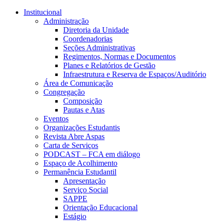
Conteúdo principal
Menu principal
Rodapé
Institucional
Administração
Diretoria da Unidade
Coordenadorias
Seções Administrativas
Regimentos, Normas e Documentos
Planes e Relatórios de Gestão
Infraestrutura e Reserva de Espaços/Auditório
Área de Comunicação
Congregação
Composição
Pautas e Atas
Eventos
Organizações Estudantis
Revista Abre Aspas
Carta de Serviços
PODCAST – FCA em diálogo
Espaço de Acolhimento
Permanência Estudantil
Apresentação
Serviço Social
SAPPE
Orientação Educacional
Estágio