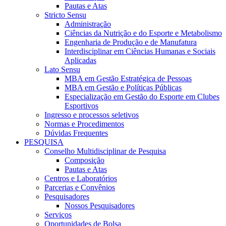
Pautas e Atas
Stricto Sensu
Administração
Ciências da Nutrição e do Esporte e Metabolismo
Engenharia de Produção e de Manufatura
Interdisciplinar em Ciências Humanas e Sociais
Aplicadas
Lato Sensu
MBA em Gestão Estratégica de Pessoas
MBA em Gestão e Políticas Públicas
Especialização em Gestão do Esporte em Clubes
Esportivos
Ingresso e processos seletivos
Normas e Procedimentos
Dúvidas Frequentes
PESQUISA
Conselho Multidisciplinar de Pesquisa
Composição
Pautas e Atas
Centros e Laboratórios
Parcerias e Convênios
Pesquisadores
Nossos Pesquisadores
Serviços
Oportunidades de Bolsa