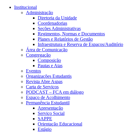
Conteúdo principal
Menu principal
Rodapé
Institucional
Administração
Diretoria da Unidade
Coordenadorias
Seções Administrativas
Regimentos, Normas e Documentos
Planes e Relatórios de Gestão
Infraestrutura e Reserva de Espaços/Auditório
Área de Comunicação
Congregação
Composição
Pautas e Atas
Eventos
Organizações Estudantis
Revista Abre Aspas
Carta de Serviços
PODCAST – FCA em diálogo
Espaço de Acolhimento
Permanência Estudantil
Apresentação
Serviço Social
SAPPE
Orientação Educacional
Estágio