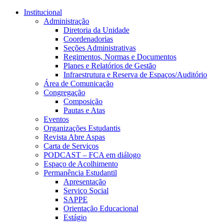
Conteúdo principal
Menu principal
Rodapé
Institucional
Administração
Diretoria da Unidade
Coordenadorias
Seções Administrativas
Regimentos, Normas e Documentos
Planes e Relatórios de Gestão
Infraestrutura e Reserva de Espaços/Auditório
Área de Comunicação
Congregação
Composição
Pautas e Atas
Eventos
Organizações Estudantis
Revista Abre Aspas
Carta de Serviços
PODCAST – FCA em diálogo
Espaço de Acolhimento
Permanência Estudantil
Apresentação
Serviço Social
SAPPE
Orientação Educacional
Estágio