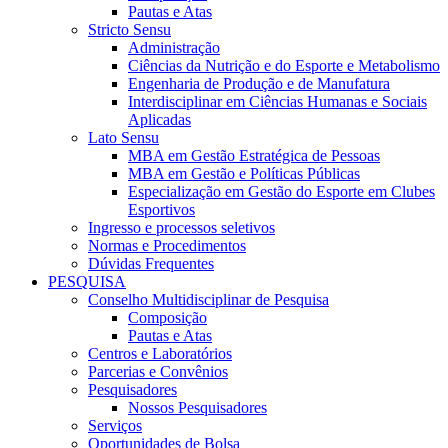
Pautas e Atas
Stricto Sensu
Administração
Ciências da Nutrição e do Esporte e Metabolismo
Engenharia de Produção e de Manufatura
Interdisciplinar em Ciências Humanas e Sociais
Aplicadas
Lato Sensu
MBA em Gestão Estratégica de Pessoas
MBA em Gestão e Políticas Públicas
Especialização em Gestão do Esporte em Clubes
Esportivos
Ingresso e processos seletivos
Normas e Procedimentos
Dúvidas Frequentes
PESQUISA
Conselho Multidisciplinar de Pesquisa
Composição
Pautas e Atas
Centros e Laboratórios
Parcerias e Convênios
Pesquisadores
Nossos Pesquisadores
Serviços
Oportunidades de Bolsa