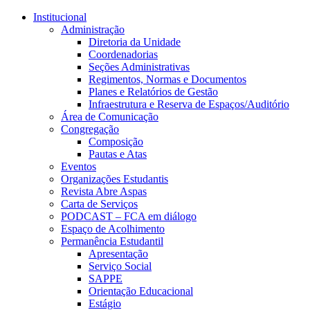
Conteúdo principal
Menu principal
Rodapé
Institucional
Administração
Diretoria da Unidade
Coordenadorias
Seções Administrativas
Regimentos, Normas e Documentos
Planes e Relatórios de Gestão
Infraestrutura e Reserva de Espaços/Auditório
Área de Comunicação
Congregação
Composição
Pautas e Atas
Eventos
Organizações Estudantis
Revista Abre Aspas
Carta de Serviços
PODCAST – FCA em diálogo
Espaço de Acolhimento
Permanência Estudantil
Apresentação
Serviço Social
SAPPE
Orientação Educacional
Estágio