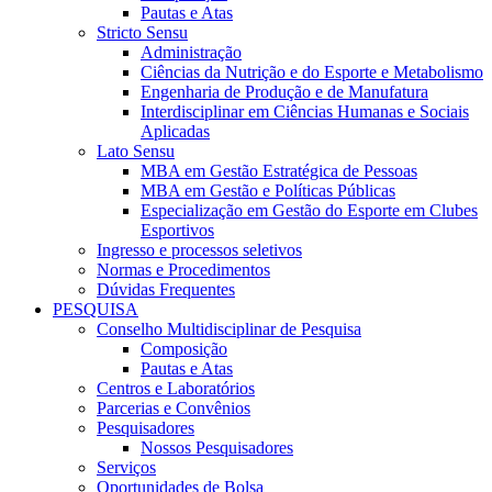
Pautas e Atas
Stricto Sensu
Administração
Ciências da Nutrição e do Esporte e Metabolismo
Engenharia de Produção e de Manufatura
Interdisciplinar em Ciências Humanas e Sociais
Aplicadas
Lato Sensu
MBA em Gestão Estratégica de Pessoas
MBA em Gestão e Políticas Públicas
Especialização em Gestão do Esporte em Clubes
Esportivos
Ingresso e processos seletivos
Normas e Procedimentos
Dúvidas Frequentes
PESQUISA
Conselho Multidisciplinar de Pesquisa
Composição
Pautas e Atas
Centros e Laboratórios
Parcerias e Convênios
Pesquisadores
Nossos Pesquisadores
Serviços
Oportunidades de Bolsa