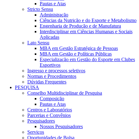
Pautas e Atas
Stricto Sensu
Administração
Ciências da Nutrição e do Esporte e Metabolismo
Engenharia de Produção e de Manufatura
Interdisciplinar em Ciências Humanas e Sociais
Aplicadas
Lato Sensu
MBA em Gestão Estratégica de Pessoas
MBA em Gestão e Políticas Públicas
Especialização em Gestão do Esporte em Clubes
Esportivos
Ingresso e processos seletivos
Normas e Procedimentos
Dúvidas Frequentes
PESQUISA
Conselho Multidisciplinar de Pesquisa
Composição
Pautas e Atas
Centros e Laboratórios
Parcerias e Convênios
Pesquisadores
Nossos Pesquisadores
Serviços
Oportunidades de Bolsa