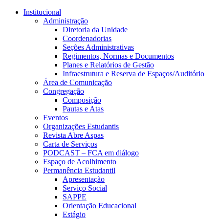
Conteúdo principal
Menu principal
Rodapé
Institucional
Administração
Diretoria da Unidade
Coordenadorias
Seções Administrativas
Regimentos, Normas e Documentos
Planes e Relatórios de Gestão
Infraestrutura e Reserva de Espaços/Auditório
Área de Comunicação
Congregação
Composição
Pautas e Atas
Eventos
Organizações Estudantis
Revista Abre Aspas
Carta de Serviços
PODCAST – FCA em diálogo
Espaço de Acolhimento
Permanência Estudantil
Apresentação
Serviço Social
SAPPE
Orientação Educacional
Estágio