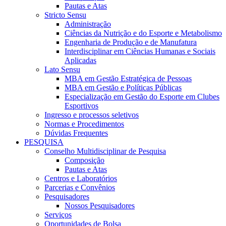
Pautas e Atas
Stricto Sensu
Administração
Ciências da Nutrição e do Esporte e Metabolismo
Engenharia de Produção e de Manufatura
Interdisciplinar em Ciências Humanas e Sociais
Aplicadas
Lato Sensu
MBA em Gestão Estratégica de Pessoas
MBA em Gestão e Políticas Públicas
Especialização em Gestão do Esporte em Clubes
Esportivos
Ingresso e processos seletivos
Normas e Procedimentos
Dúvidas Frequentes
PESQUISA
Conselho Multidisciplinar de Pesquisa
Composição
Pautas e Atas
Centros e Laboratórios
Parcerias e Convênios
Pesquisadores
Nossos Pesquisadores
Serviços
Oportunidades de Bolsa