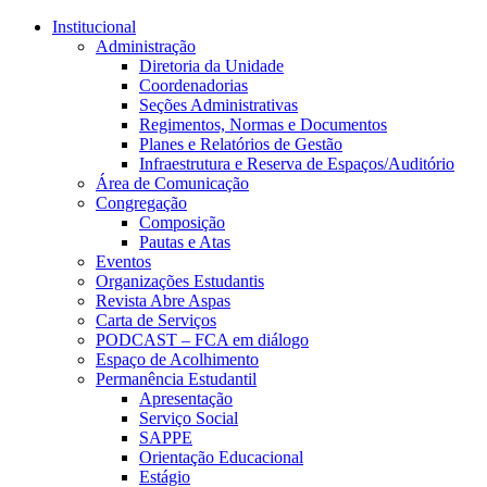
Conteúdo principal
Menu principal
Rodapé
Institucional
Administração
Diretoria da Unidade
Coordenadorias
Seções Administrativas
Regimentos, Normas e Documentos
Planes e Relatórios de Gestão
Infraestrutura e Reserva de Espaços/Auditório
Área de Comunicação
Congregação
Composição
Pautas e Atas
Eventos
Organizações Estudantis
Revista Abre Aspas
Carta de Serviços
PODCAST – FCA em diálogo
Espaço de Acolhimento
Permanência Estudantil
Apresentação
Serviço Social
SAPPE
Orientação Educacional
Estágio