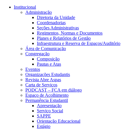
Conteúdo principal
Menu principal
Rodapé
Institucional
Administração
Diretoria da Unidade
Coordenadorias
Seções Administrativas
Regimentos, Normas e Documentos
Planes e Relatórios de Gestão
Infraestrutura e Reserva de Espaços/Auditório
Área de Comunicação
Congregação
Composição
Pautas e Atas
Eventos
Organizações Estudantis
Revista Abre Aspas
Carta de Serviços
PODCAST – FCA em diálogo
Espaço de Acolhimento
Permanência Estudantil
Apresentação
Serviço Social
SAPPE
Orientação Educacional
Estágio