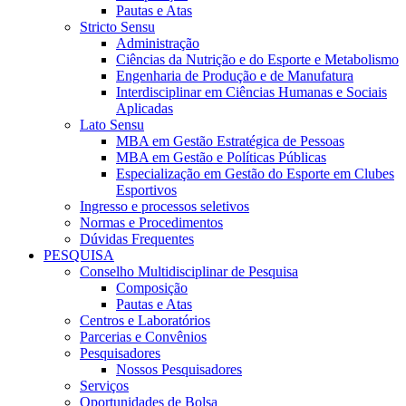
Pautas e Atas
Stricto Sensu
Administração
Ciências da Nutrição e do Esporte e Metabolismo
Engenharia de Produção e de Manufatura
Interdisciplinar em Ciências Humanas e Sociais
Aplicadas
Lato Sensu
MBA em Gestão Estratégica de Pessoas
MBA em Gestão e Políticas Públicas
Especialização em Gestão do Esporte em Clubes
Esportivos
Ingresso e processos seletivos
Normas e Procedimentos
Dúvidas Frequentes
PESQUISA
Conselho Multidisciplinar de Pesquisa
Composição
Pautas e Atas
Centros e Laboratórios
Parcerias e Convênios
Pesquisadores
Nossos Pesquisadores
Serviços
Oportunidades de Bolsa