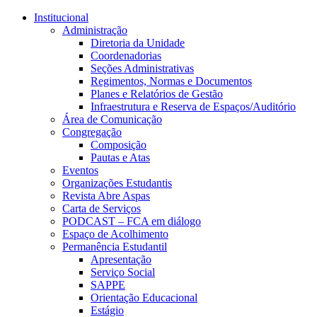
Conteúdo principal
Menu principal
Rodapé
Institucional
Administração
Diretoria da Unidade
Coordenadorias
Seções Administrativas
Regimentos, Normas e Documentos
Planes e Relatórios de Gestão
Infraestrutura e Reserva de Espaços/Auditório
Área de Comunicação
Congregação
Composição
Pautas e Atas
Eventos
Organizações Estudantis
Revista Abre Aspas
Carta de Serviços
PODCAST – FCA em diálogo
Espaço de Acolhimento
Permanência Estudantil
Apresentação
Serviço Social
SAPPE
Orientação Educacional
Estágio