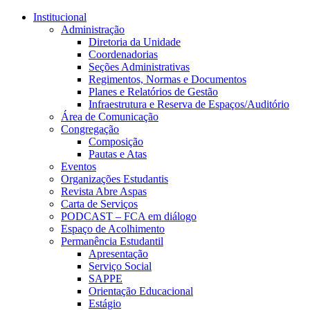
Conteúdo principal
Menu principal
Rodapé
Institucional
Administração
Diretoria da Unidade
Coordenadorias
Seções Administrativas
Regimentos, Normas e Documentos
Planes e Relatórios de Gestão
Infraestrutura e Reserva de Espaços/Auditório
Área de Comunicação
Congregação
Composição
Pautas e Atas
Eventos
Organizações Estudantis
Revista Abre Aspas
Carta de Serviços
PODCAST – FCA em diálogo
Espaço de Acolhimento
Permanência Estudantil
Apresentação
Serviço Social
SAPPE
Orientação Educacional
Estágio