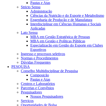
Pautas e Atas
Stricto Sensu
Administração
Ciências da Nutrição e do Esporte e Metabolismo
Engenharia de Produção e de Manufatura
Interdisciplinar em Ciências Humanas e Sociais
Aplicadas
Lato Sensu
MBA em Gestão Estratégica de Pessoas
MBA em Gestão e Políticas Públicas
Especialização em Gestão do Esporte em Clubes
Esportivos
Ingresso e processos seletivos
Normas e Procedimentos
Dúvidas Frequentes
PESQUISA
Conselho Multidisciplinar de Pesquisa
Composição
Pautas e Atas
Centros e Laboratórios
Parcerias e Convênios
Pesquisadores
Nossos Pesquisadores
Serviços
Oportunidades de Bolsa