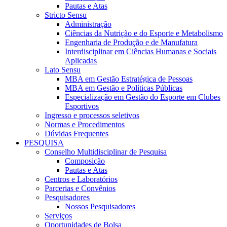
Pautas e Atas
Stricto Sensu
Administração
Ciências da Nutrição e do Esporte e Metabolismo
Engenharia de Produção e de Manufatura
Interdisciplinar em Ciências Humanas e Sociais
Aplicadas
Lato Sensu
MBA em Gestão Estratégica de Pessoas
MBA em Gestão e Políticas Públicas
Especialização em Gestão do Esporte em Clubes
Esportivos
Ingresso e processos seletivos
Normas e Procedimentos
Dúvidas Frequentes
PESQUISA
Conselho Multidisciplinar de Pesquisa
Composição
Pautas e Atas
Centros e Laboratórios
Parcerias e Convênios
Pesquisadores
Nossos Pesquisadores
Serviços
Oportunidades de Bolsa