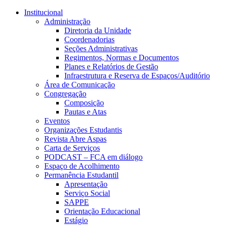
Conteúdo principal
Menu principal
Rodapé
Institucional
Administração
Diretoria da Unidade
Coordenadorias
Seções Administrativas
Regimentos, Normas e Documentos
Planes e Relatórios de Gestão
Infraestrutura e Reserva de Espaços/Auditório
Área de Comunicação
Congregação
Composição
Pautas e Atas
Eventos
Organizações Estudantis
Revista Abre Aspas
Carta de Serviços
PODCAST – FCA em diálogo
Espaço de Acolhimento
Permanência Estudantil
Apresentação
Serviço Social
SAPPE
Orientação Educacional
Estágio