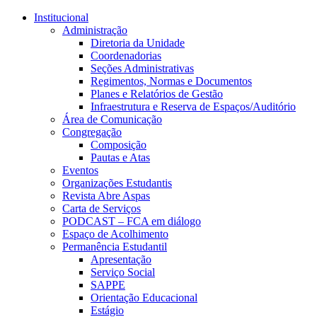
Conteúdo principal
Menu principal
Rodapé
Institucional
Administração
Diretoria da Unidade
Coordenadorias
Seções Administrativas
Regimentos, Normas e Documentos
Planes e Relatórios de Gestão
Infraestrutura e Reserva de Espaços/Auditório
Área de Comunicação
Congregação
Composição
Pautas e Atas
Eventos
Organizações Estudantis
Revista Abre Aspas
Carta de Serviços
PODCAST – FCA em diálogo
Espaço de Acolhimento
Permanência Estudantil
Apresentação
Serviço Social
SAPPE
Orientação Educacional
Estágio