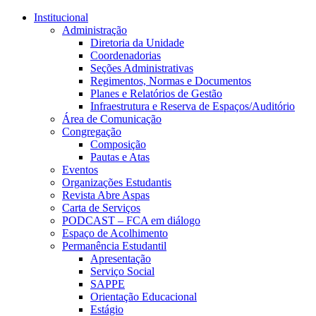
Conteúdo principal
Menu principal
Rodapé
Institucional
Administração
Diretoria da Unidade
Coordenadorias
Seções Administrativas
Regimentos, Normas e Documentos
Planes e Relatórios de Gestão
Infraestrutura e Reserva de Espaços/Auditório
Área de Comunicação
Congregação
Composição
Pautas e Atas
Eventos
Organizações Estudantis
Revista Abre Aspas
Carta de Serviços
PODCAST – FCA em diálogo
Espaço de Acolhimento
Permanência Estudantil
Apresentação
Serviço Social
SAPPE
Orientação Educacional
Estágio