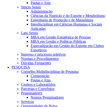
Pautas e Atas
Stricto Sensu
Administração
Ciências da Nutrição e do Esporte e Metabolismo
Engenharia de Produção e de Manufatura
Interdisciplinar em Ciências Humanas e Sociais
Aplicadas
Lato Sensu
MBA em Gestão Estratégica de Pessoas
MBA em Gestão e Políticas Públicas
Especialização em Gestão do Esporte em Clubes
Esportivos
Ingresso e processos seletivos
Normas e Procedimentos
Dúvidas Frequentes
PESQUISA
Conselho Multidisciplinar de Pesquisa
Composição
Pautas e Atas
Centros e Laboratórios
Parcerias e Convênios
Pesquisadores
Nossos Pesquisadores
Serviços
Oportunidades de Bolsa