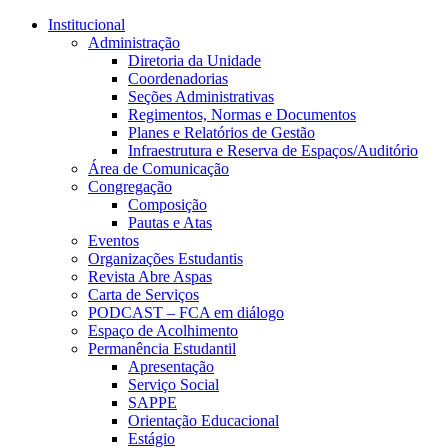
Conteúdo principal
Menu principal
Rodapé
Institucional
Administração
Diretoria da Unidade
Coordenadorias
Seções Administrativas
Regimentos, Normas e Documentos
Planes e Relatórios de Gestão
Infraestrutura e Reserva de Espaços/Auditório
Área de Comunicação
Congregação
Composição
Pautas e Atas
Eventos
Organizações Estudantis
Revista Abre Aspas
Carta de Serviços
PODCAST – FCA em diálogo
Espaço de Acolhimento
Permanência Estudantil
Apresentação
Serviço Social
SAPPE
Orientação Educacional
Estágio